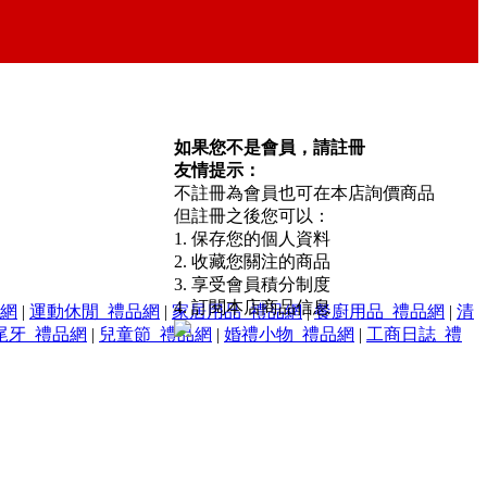
如果您不是會員，請註冊
友情提示：
不註冊為會員也可在本店詢價商品
但註冊之後您可以：
1. 保存您的個人資料
2. 收藏您關注的商品
3. 享受會員積分制度
4. 訂閱本店商品信息
品網
|
運動休閒_禮品網
|
家居用品_禮品網
|
餐廚用品_禮品網
|
清
尾牙_禮品網
|
兒童節_禮品網
|
婚禮小物_禮品網
|
工商日誌_禮