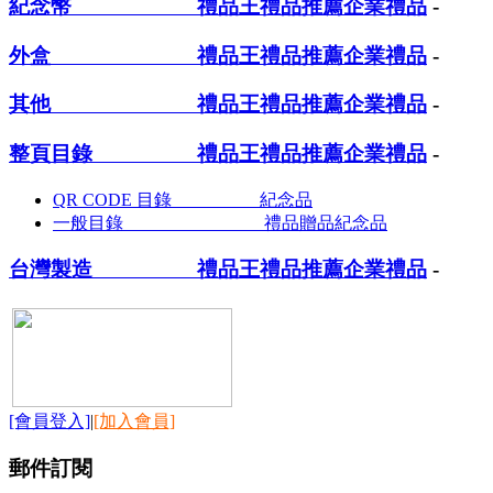
紀念幣 禮品王禮品推薦企業禮品
-
外盒 禮品王禮品推薦企業禮品
-
其他 禮品王禮品推薦企業禮品
-
整頁目錄 禮品王禮品推薦企業禮品
-
QR CODE 目錄 紀念品
一般目錄 禮品贈品紀念品
台灣製造 禮品王禮品推薦企業禮品
-
[會員登入]
|
[加入會員]
郵件訂閱