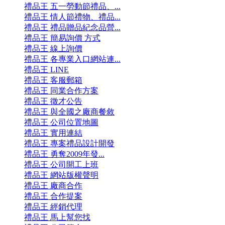
禮品王 五一勞動節禮品、...
禮品王 情人節禮物、禮品...
禮品王 禮品贈品紀念品營...
禮品王 簡易詢價 方式
禮品王 線上詢價
禮品王 各專業入口網站連...
禮品王 LINE
禮品王 客服郵箱
禮品王 同業合作方案
禮品王 徵才公告
禮品王 與全國之廠商餐敘
禮品王 公司位置地圖
禮品王 實用連結
禮品王 專案禮品設計開發
禮品王 勇奪2009年發...
禮品王 公司開工上班
禮品王 網站版權聲明
禮品王 廠商合作
禮品王 合作提案
禮品王 經銷代理
禮品王 馬上幫您找
內雕水晶印章禮盒
ZM62580001