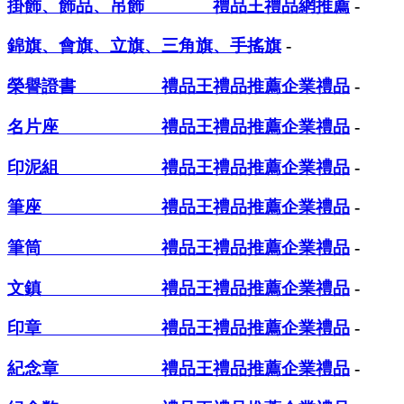
掛飾、飾品、吊飾 禮品王禮品網推薦
-
錦旗、會旗、立旗、三角旗、手搖旗
-
榮譽證書 禮品王禮品推薦企業禮品
-
名片座 禮品王禮品推薦企業禮品
-
印泥組 禮品王禮品推薦企業禮品
-
筆座 禮品王禮品推薦企業禮品
-
筆筒 禮品王禮品推薦企業禮品
-
文鎮 禮品王禮品推薦企業禮品
-
印章 禮品王禮品推薦企業禮品
-
紀念章 禮品王禮品推薦企業禮品
-