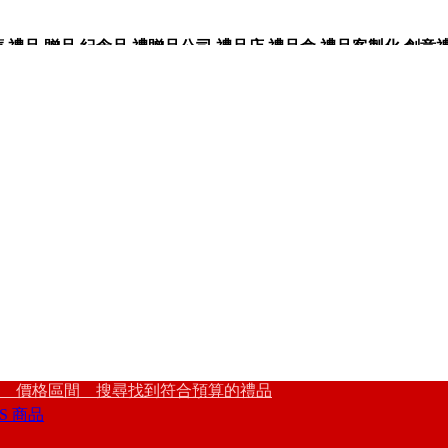
品,贈品,紀念品,禮贈品公司,禮品店,禮品盒,禮品客製化,創意禮品
 價格區間 搜尋找到符合預算的禮品
S 商品