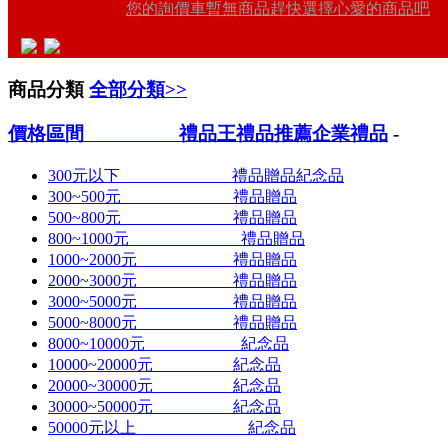
您的詢價車暫無商品趕快選擇心愛的商品吧
商品分類
全部分類>>
價格區間 禮品王禮品推薦企業禮品
-
300元以下 禮品贈品紀念品
300~500元 禮品贈品
500~800元 禮品贈品
800~1000元 禮品贈品
1000~2000元 禮品贈品
2000~3000元 禮品贈品
3000~5000元 禮品贈品
5000~8000元 禮品贈品
8000~10000元 紀念品
10000~20000元 紀念品
20000~30000元 紀念品
30000~50000元 紀念品
50000元以上 紀念品