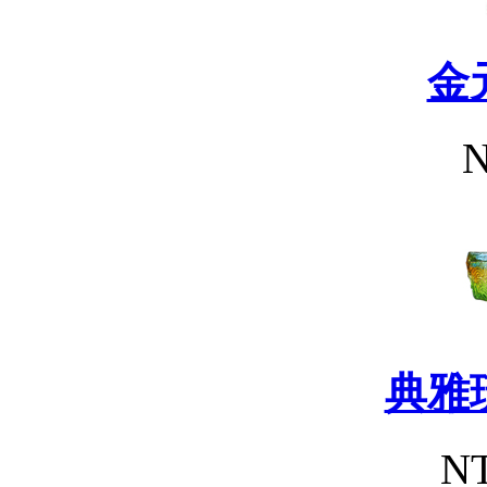
金
N
典雅
NT