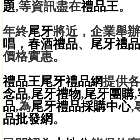
題
,等資訊盡在
禮品王
。
年終
尾牙
將近，企業舉
唱
，
春酒禮品
、
尾牙
禮
價格實惠。
禮品王
尾牙禮品網
提供
念品
,
尾牙禮物
,
尾牙團購
,
品
,為
尾牙禮品
採購中心
品
批發網
。