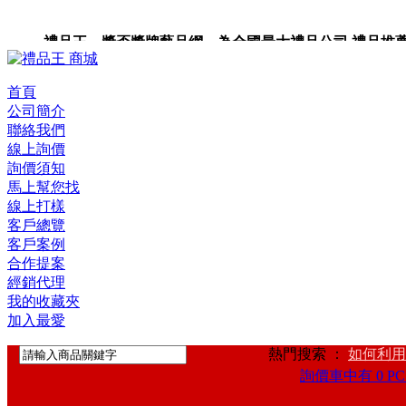
禮品王 獎盃獎牌藝品網 為全國最大禮品公司,禮品推薦,禮品
禮品卡,企業禮品,禮品小物,高級禮品,禮品網站。
首頁
公司簡介
聯絡我們
線上詢價
詢價須知
馬上幫您找
線上打樣
客戶總覽
客戶案例
合作提案
經銷代理
我的收藏夾
加入最愛
熱門搜索 ：
如何利用
詢價車中有 0 PC