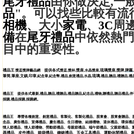
尾牙禮品
由你做決定,一
品
"。可以找些比較有流
相機
、大小
家電
、
3C
周
備
在
尾牙禮品
中依然熱
目中的重要性。
禮品王
提供各式
,
,
獎座
,
,
琉璃獎座
,
獎牌
,
牌匾
,
獎盃獎牌藝品網
獎盃
獎杯
水晶獎座
筆筒
,
筆座
,
文鎮
,
印章
,
,
,
,
,
,
琉璃
,
,
,
,
紀念章
紀念幣
禮品
創意禮品
水晶
禮品
贈品
禮贈品
禮
,
,
,
,
,
,
,
禮品王
提供各式最新
禮品
贈品
禮贈品
禮品贈品
紀念品
禮物
贈禮品
,
贈品禮品
,
伴
。
採購
,
禮品採購
,
採購網
禮品王
專營各種
創意
、
創意禮品
、
客製化
、
客製化禮品
、
股東會
、
股東會贈品
、
念品
、
廣告禮品
、
宣傳禮品
、
慶生禮品
、
生日禮物
、
結婚禮物
、
退休禮品
、
環保禮
情人節禮品
、
情人節禮物
、
勞動節禮品
、
母親節禮品
、
端午節禮品
、
父親節禮品
、
器
禮品
、
皮件
禮品
、
箱袋
禮品
、
鐘錶
禮品
、
五金工具
禮品
、
運動休閒
禮品
、