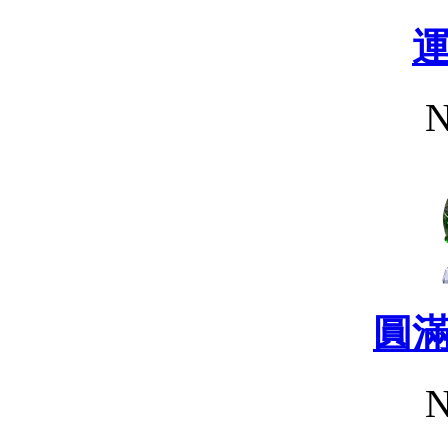
N
圓
N