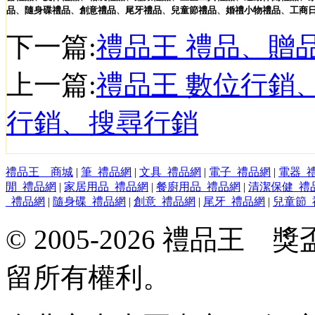
品
、
隨身碟
禮品
、
創意
禮品
、
尾牙
禮品
、
兒童節
禮品
、
婚禮小物
禮品
、
工商
下一篇:
禮品王 禮品、贈
上一篇:
禮品王 數位行銷
行銷、搜尋行銷
禮品王 商城
|
筆_禮品網
|
文具_禮品網
|
電子_禮品網
|
電器_
閒_禮品網
|
家居用品_禮品網
|
餐廚用品_禮品網
|
清潔保健_禮
_禮品網
|
隨身碟_禮品網
|
創意_禮品網
|
尾牙_禮品網
|
兒童節_
© 2005-2026 禮品
留所有權利。