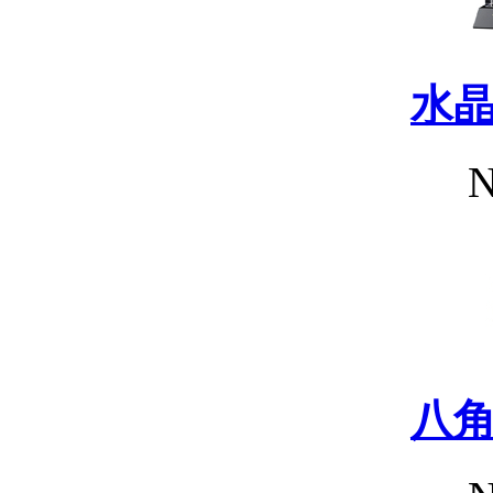
水
N
八