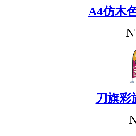
A4仿木
N
刀旗彩
N