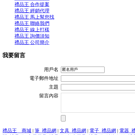
禮品王 合作提案
禮品王 經銷代理
禮品王 馬上幫您找
禮品王 聯絡我們
禮品王 線上打樣
禮品王 詢價須知
禮品王 公司簡介
我要留言
用戶名
電子郵件地址
主題
留言內容
禮品王 商城
|
筆_禮品網
|
文具_禮品網
|
電子_禮品網
|
電器_