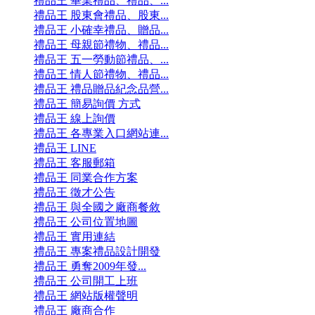
禮品王 畢業禮品、禮品、...
禮品王 股東會禮品、股東...
禮品王 小確幸禮品、贈品...
禮品王 母親節禮物、禮品...
禮品王 五一勞動節禮品、...
禮品王 情人節禮物、禮品...
禮品王 禮品贈品紀念品營...
禮品王 簡易詢價 方式
禮品王 線上詢價
禮品王 各專業入口網站連...
禮品王 LINE
禮品王 客服郵箱
禮品王 同業合作方案
禮品王 徵才公告
禮品王 與全國之廠商餐敘
禮品王 公司位置地圖
禮品王 實用連結
禮品王 專案禮品設計開發
禮品王 勇奪2009年發...
禮品王 公司開工上班
禮品王 網站版權聲明
禮品王 廠商合作