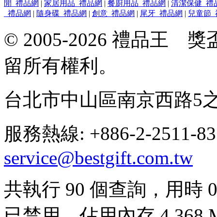
閒_禮品網
|
家居用品_禮品網
|
餐廚用品_禮品網
|
清潔保健_禮
_禮品網
|
隨身碟_禮品網
|
創意_禮品網
|
尾牙_禮品網
|
兒童節_
© 2005-2026 禮品
留所有權利。
台北市中山區南京西路5之
服務熱線: +886-2-2511-8
service@bestgift.com.tw
共執行 90 個查詢，用時 0.0
已禁用，佔用內存 4.368 