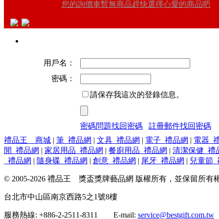
您的詢價車暫無商品趕快選擇心愛的商品吧
用戶名：
密碼：
請保存我這次的登錄信息。
密碼問題找回密碼
註冊郵件找回密碼
禮品王 商城
|
筆_禮品網
|
文具_禮品網
|
電子_禮品網
|
電器_
閒_禮品網
|
家居用品_禮品網
|
餐廚用品_禮品網
|
清潔保健_禮
_禮品網
|
隨身碟_禮品網
|
創意_禮品網
|
尾牙_禮品網
|
兒童節_
© 2005-2026 禮品王 獎盃獎牌藝品網 版權所有，並保留所有
台北市中山區南京西路5之1號8樓
服務熱線: +886-2-2511-8311 E-mail:
service@bestgift.com.tw