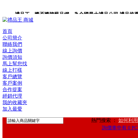
禮品王 獎盃獎牌藝品網 為全國最大禮品公司,禮品推薦,禮品
禮品卡,企業禮品,禮品小物,高級禮品,禮品網站。
首頁
公司簡介
聯絡我們
線上詢價
詢價須知
馬上幫您找
線上打樣
客戶總覽
客戶案例
合作提案
經銷代理
我的收藏夾
加入最愛
熱門搜索 ：
如何利用
詢價車中有 0 PC