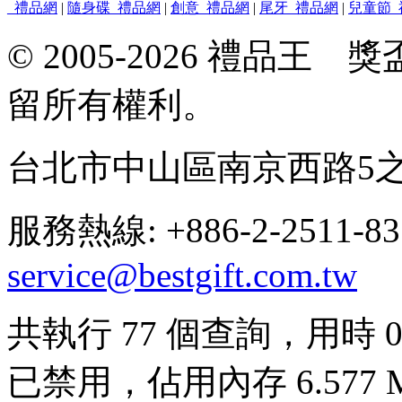
_禮品網
|
隨身碟_禮品網
|
創意_禮品網
|
尾牙_禮品網
|
兒童節_
© 2005-2026 禮品
留所有權利。
台北市中山區南京西路5之
服務熱線: +886-2-2511-8
service@bestgift.com.tw
共執行 77 個查詢，用時 0.8
已禁用，佔用內存 6.577 