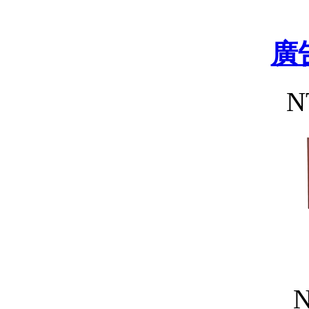
廣
N
N