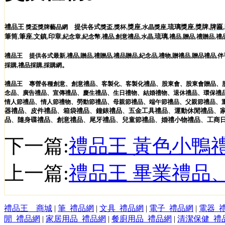
禮品王
提供各式
,
,
獎座
,
,
琉璃獎座
,
獎牌
,
牌匾
,
獎盃獎牌藝品網
獎盃
獎杯
水晶獎座
筆筒
,
筆座
,
文鎮
,
印章
,
,
,
,
,
,
琉璃
,
,
,
,
紀念章
紀念幣
禮品
創意禮品
水晶
禮品
贈品
禮贈品
禮
,
,
,
,
,
,
,
禮品王
提供各式最新
禮品
贈品
禮贈品
禮品贈品
紀念品
禮物
贈禮品
,
贈品禮品
,
伴
。
採購
,
禮品採購
,
採購網
禮品王
專營各種
創意
、
創意禮品
、
客製化
、
客製化禮品
、
股東會
、
股東會贈品
、
念品
、
廣告禮品
、
宣傳禮品
、
慶生禮品
、
生日禮物
、
結婚禮物
、
退休禮品
、
環保禮
情人節禮品
、
情人節禮物
、
勞動節禮品
、
母親節禮品
、
端午節禮品
、
父親節禮品
、
器
禮品
、
皮件
禮品
、
箱袋
禮品
、
鐘錶
禮品
、
五金工具
禮品
、
運動休閒
禮品
、
品
、
隨身碟
禮品
、
創意
禮品
、
尾牙
禮品
、
兒童節
禮品
、
婚禮小物
禮品
、
工商
下一篇:
禮品王 黃色小鴨
上一篇:
禮品王 畢業禮品
禮品王 商城
|
筆_禮品網
|
文具_禮品網
|
電子_禮品網
|
電器_
閒_禮品網
|
家居用品_禮品網
|
餐廚用品_禮品網
|
清潔保健_禮