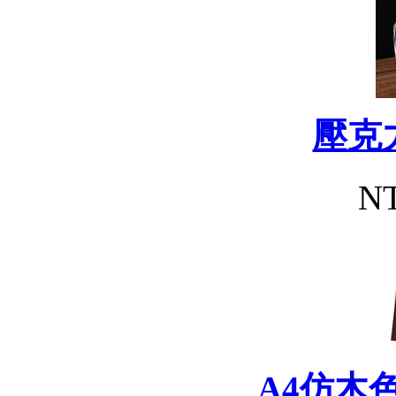
壓克
NT
A4仿木