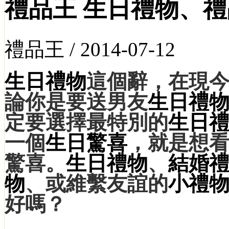
禮品王 生日禮物、
禮品王 /
2014-07-12
生日禮物
這個辭，在現
論你是要送男友
生日禮
定要選擇最特別的
生日
一個
生日驚喜
，就是想
驚喜。
生日禮物
、
結婚
物
、或維繫友誼的
小禮
好嗎？