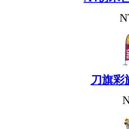
N
刀旗彩
N