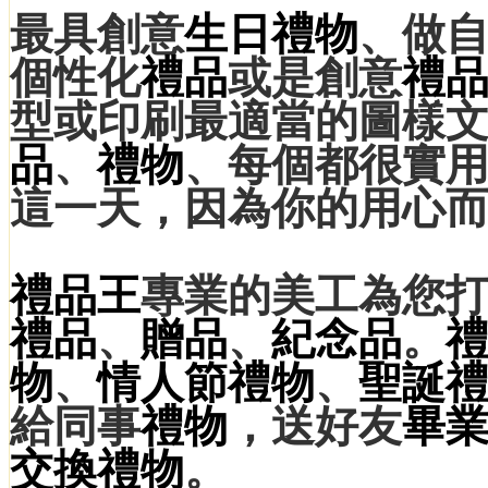
最具創意
生日禮物
、做自己
個性化
禮品
或是創意
禮
型或印刷最適當的圖樣
品
、
禮物
、每個都很實用
這一天，因為你的用心
禮品王
專業的美工為您
禮品
、
贈品
、
紀念品
。
物
、
情人節禮物
、
聖誕
給同事
禮物
，送好友
畢
交換禮物
。