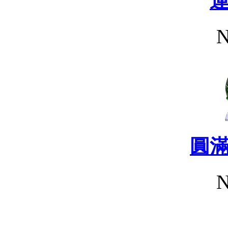
N
圓
N