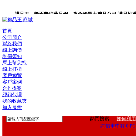
禮品王 獎盃獎牌藝品網 為全國最大禮品公司,禮品推薦,禮品
禮品卡,企業禮品,禮品小物,高級禮品,禮品網站。
首頁
公司簡介
聯絡我們
線上詢價
詢價須知
馬上幫您找
線上打樣
客戶總覽
客戶案例
合作提案
經銷代理
我的收藏夾
加入最愛
熱門搜索 ：
如何利用
詢價車中有 0 PC