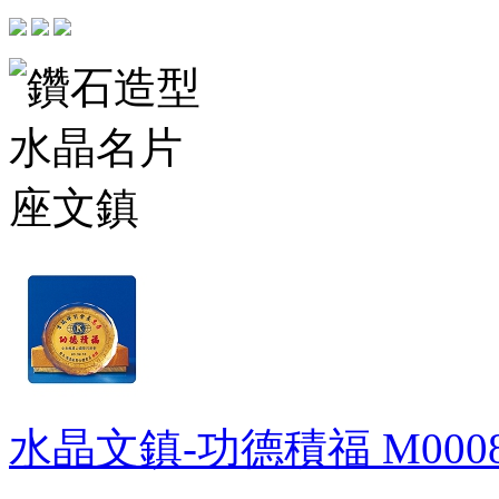
水晶文鎮-功德積福
M000