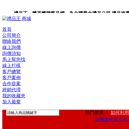
禮品王 獎盃獎牌藝品網 為全國最大禮品公司,禮品推薦,禮品
禮品卡,企業禮品,禮品小物,高級禮品,禮品網站。
首頁
公司簡介
聯絡我們
線上詢價
詢價須知
馬上幫您找
線上打樣
客戶總覽
客戶案例
合作提案
經銷代理
我的收藏夾
加入最愛
熱門搜索 ：
如何利用
詢價車中有 0 PC