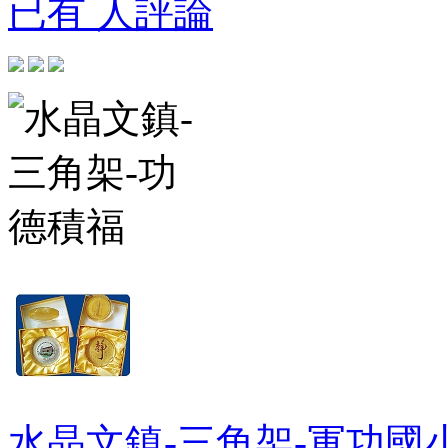
已有 人評論
水晶文鎮-三角架-軍功國