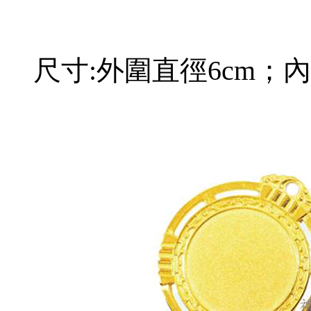
尺寸:外圍直徑6cm；內