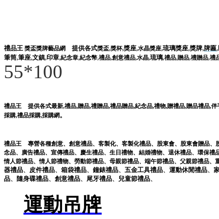
禮品王
提供各式
,
,
獎座
,
,
琉璃獎座
,
獎牌
,
牌匾
,
獎盃獎牌藝品網
獎盃
獎杯
水晶獎座
筆筒
,
筆座
,
文鎮
,
印章
,
,
,
,
,
,
琉璃
,
,
,
,
紀念章
紀念幣
禮品
創意禮品
水晶
禮品
贈品
禮贈品
禮
55*100
,
,
,
,
,
,
,
禮品王
提供各式最新
禮品
贈品
禮贈品
禮品贈品
紀念品
禮物
贈禮品
,
贈品禮品
,
伴
。
採購
,
禮品採購
,
採購網
禮品王
專營各種
創意
、
創意禮品
、
客製化
、
客製化禮品
、
股東會
、
股東會贈品
、
念品
、
廣告禮品
、
宣傳禮品
、
慶生禮品
、
生日禮物
、
結婚禮物
、
退休禮品
、
環保禮
情人節禮品
、
情人節禮物
、
勞動節禮品
、
母親節禮品
、
端午節禮品
、
父親節禮品
、
器
禮品
、
皮件
禮品
、
箱袋
禮品
、
鐘錶
禮品
、
五金工具
禮品
、
運動休閒
禮品
、
品
、
隨身碟
禮品
、
創意
禮品
、
尾牙
禮品
、
兒童節
禮品
、
運動吊牌