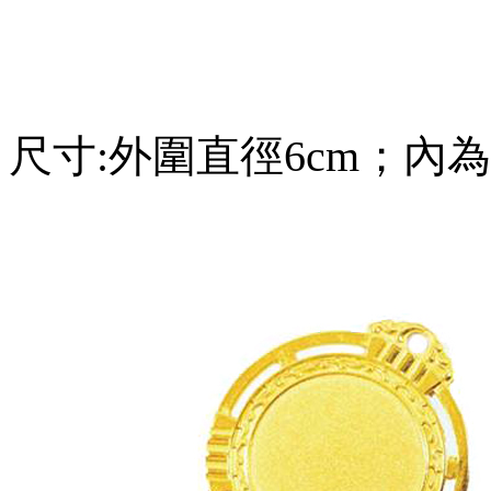
尺寸:外圍直徑6cm；內為