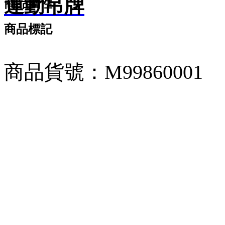
運動吊牌
商品屬性
商品標記
商品貨號：M99860001