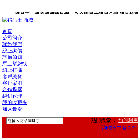
禮品王 獎盃獎牌藝品網 為全國最大禮品公司,禮品推薦,禮品
禮品卡,企業禮品,禮品小物,高級禮品,禮品網站。
首頁
公司簡介
聯絡我們
線上詢價
詢價須知
馬上幫您找
線上打樣
客戶總覽
客戶案例
合作提案
經銷代理
我的收藏夾
加入最愛
熱門搜索 ：
如何利用
詢價車中有 0 PC