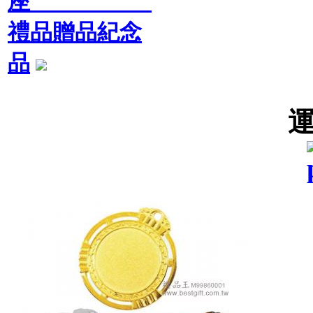
座
禮品贈品紀念
品