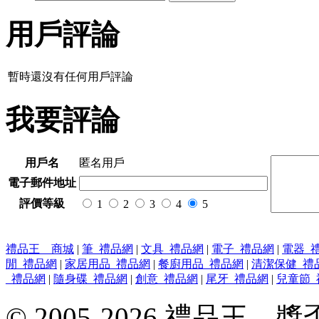
用戶評論
暫時還沒有任何用戶評論
我要評論
用戶名
匿名用戶
電子郵件地址
評價等級
1
2
3
4
5
禮品王 商城
|
筆_禮品網
|
文具_禮品網
|
電子_禮品網
|
電器_
閒_禮品網
|
家居用品_禮品網
|
餐廚用品_禮品網
|
清潔保健_禮
_禮品網
|
隨身碟_禮品網
|
創意_禮品網
|
尾牙_禮品網
|
兒童節_
© 2005-2026 禮品