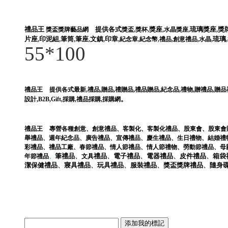
禮品王
提供各式
,
,
獎座
,
,
琉璃獎座
,
獎
獎盃獎牌藝品網
獎盃
獎杯
水晶獎座
片座
,
印泥組
,
筆筒
,
筆座
,
文鎮
,
印章
,
,
,
,
,
,
琉璃
,
紀念章
紀念幣
禮品
創意禮品
水晶
55*100
,
,
,
,
,
,
,
禮品王
提供各式最新
禮品
贈品
禮贈品
禮品贈品
紀念品
禮物
贈禮品
,
贈品
。
設計
,
B2B
,
Gift
,
採購
,
禮品採購
,
採購網
禮品王
專營各種
創意
、
創意禮品
、
客製化
、
客製化禮品
、
股東會
、
股東會
舉禮品
、
週年紀念品
、
廣告禮品
、
宣傳禮品
、
慶生禮品
、
生日禮物
、
結婚禮
彩禮品
、
禮品工廠
、
春節禮品
、
情人節禮品
、
情人節禮物
、
勞動節禮品
、
母
筆
禮品
、
禮品
、
電子
禮品
、
電器
禮品
、
皮件
禮品
、
箱袋
年節禮品
、
文具
潔保健
禮品
、
寢具
禮品
、
玩具
禮品
、
服裝
禮品
、
獎盃獎牌
禮品
、
隨身