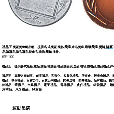
禮品王
提供各式
,
,
獎座
,
,
琉璃獎座
,
獎牌
,
牌匾
,
獎盃獎牌藝品網
獎盃
獎杯
水晶獎座
,
,
,
,
,
,
。
品
禮贈品
禮品贈品
紀念品
禮物
團購
批發
65*100
,
,
,
,
,
,
,
禮品王
提供各式最新
禮品
贈品
禮贈品
禮品贈品
紀念品
禮物
贈禮品
,
贈品禮品
,
伴
禮品王
專營各種
創意
、
創意禮品
、
客製化
、
客製化禮品
、
股東會
、
股東會贈品
、
禮品
、
環保禮品
、
百貨公司
、
百貨公司禮品
、
開幕送禮
、
開幕禮品
、
品牌禮品
、
摸
筆
禮品
、
禮品
、
電子
禮品
、
電器
禮品
、
皮件
禮品
、
箱袋
禮品
、
鐘
節禮品
、
文具
意
禮品
、
尾牙
禮品
、
兒童節
運動吊牌