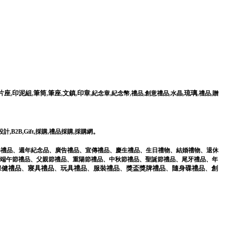
片座
,
印泥組
,
筆筒
,
筆座
,
文鎮
,
印章
,
,
,
,
,
,
琉璃
,
,
紀念章
紀念幣
禮品
創意禮品
水晶
禮品
贈
。
設計
,
B2B
,
Gift
,
採購
,
禮品採購
,
採購網
舉禮品
、
週年紀念品
、
廣告禮品
、
宣傳禮品
、
慶生禮品
、
生日禮物
、
結婚禮物
、
退休
端午節禮品
、
父親節禮品
、
重陽節禮品
、
中秋節禮品
、
聖誕節禮品
、
尾牙禮品
、
年
保健
禮品
、
寢具
禮品
、
玩具
禮品
、
服裝
禮品
、
獎盃獎牌
禮品
、
隨身碟
禮品
、
創