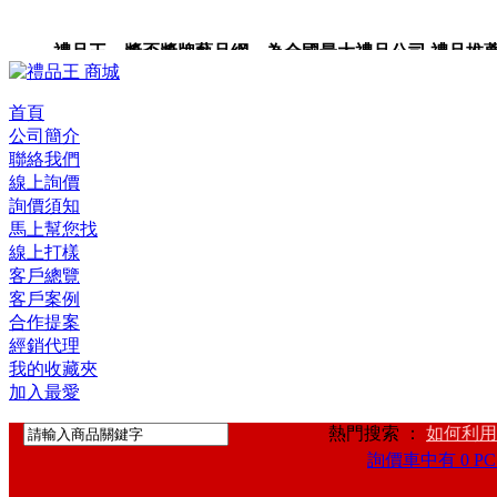
禮品王 獎盃獎牌藝品網 為全國最大禮品公司,禮品推薦,禮
首頁
公司簡介
聯絡我們
線上詢價
詢價須知
馬上幫您找
線上打樣
客戶總覽
客戶案例
合作提案
經銷代理
我的收藏夾
加入最愛
熱門搜索 ：
如何利用
詢價車中有 0 PC