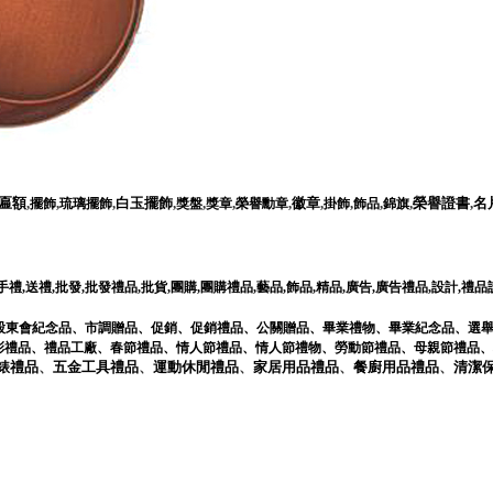
匾額
,
,
,
白玉擺飾
,
,
,
,
徽章
,
,
,
,
榮譽證書
,
名
擺飾
琉璃擺飾
獎盤
獎章
榮譽勳章
掛飾
飾品
錦旗
手禮
,
送禮
,
批發
,
批發禮品
,
批貨
,
團購
,
團購禮品
,
藝品
,
飾品
,
精品
,
廣告
,
廣告禮品
,
設計
,
禮品
股東會紀念品
、
市調贈品
、
促銷
、
促銷禮品
、
公關贈品
、
畢業禮物
、
畢業紀念品
、
選
彩禮品
、
禮品工廠
、
春節禮品
、
情人節禮品
、
情人節禮物
、
勞動節禮品
、
母親節禮品
、
錶
禮品
、
五金工具
禮品
、
運動休閒
禮品
、
家居用品
禮品
、
餐廚用品
禮品
、
清潔