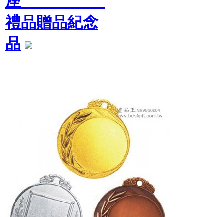
座
禮品贈品紀念
品