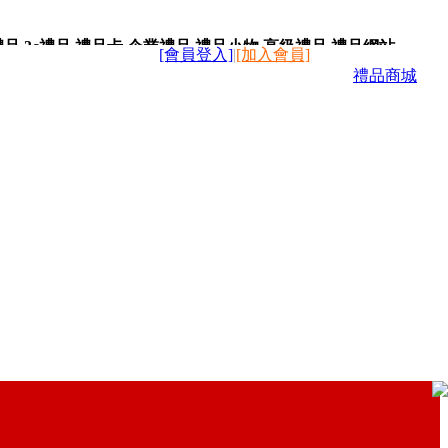
,3c禮品,禮品卡,企業禮品,禮品小物,高級禮品,禮品網站。
[會員登入]
|
[加入會員]
禮品商城