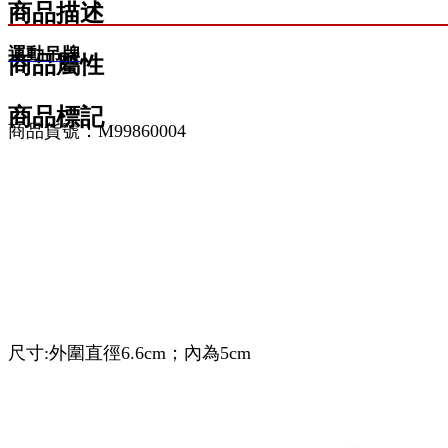
商品描述
運動吊牌
商品屬性
商品標記
商品貨號：M99860004
尺寸:外圍直徑6.6cm；內為5cm