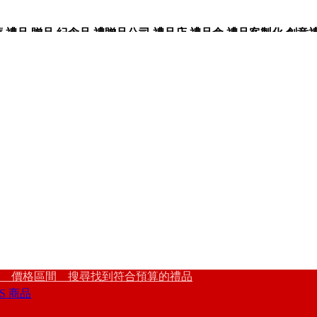
品,贈品,紀念品,禮贈品公司,禮品店,禮品盒,禮品客製化,創意禮品
 價格區間 搜尋找到符合預算的禮品
S 商品