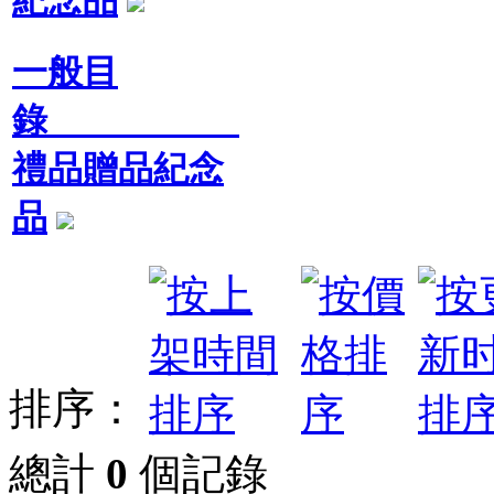
一般目
錄
禮品贈品紀念
品
排序：
總計
0
個記錄