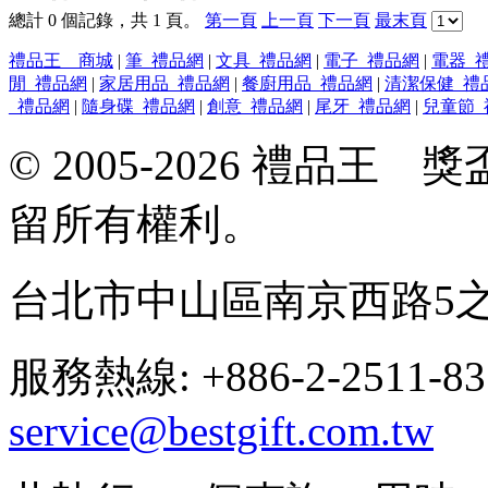
總計 0 個記錄，共 1 頁。
第一頁
上一頁
下一頁
最末頁
禮品王 商城
|
筆_禮品網
|
文具_禮品網
|
電子_禮品網
|
電器_
閒_禮品網
|
家居用品_禮品網
|
餐廚用品_禮品網
|
清潔保健_禮
_禮品網
|
隨身碟_禮品網
|
創意_禮品網
|
尾牙_禮品網
|
兒童節_
© 2005-2026 禮品
留所有權利。
台北市中山區南京西路5之
服務熱線: +886-2-2511-8
service@bestgift.com.tw